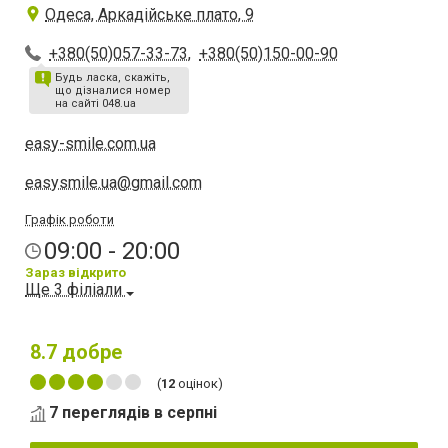
Одеса, Аркадійське плато, 9
+380(50)057-33-73
,
+380(50)150-00-90
Будь ласка, скажіть,
що дізналися номер
на сайті 048.ua
easy-smile.com.ua
easysmile.ua@gmail.com
Графік роботи
09:00 - 20:00
Зараз відкрито
Ще 3 філіали
8.7
добре
(
12
оцінок)
7 переглядів в серпні