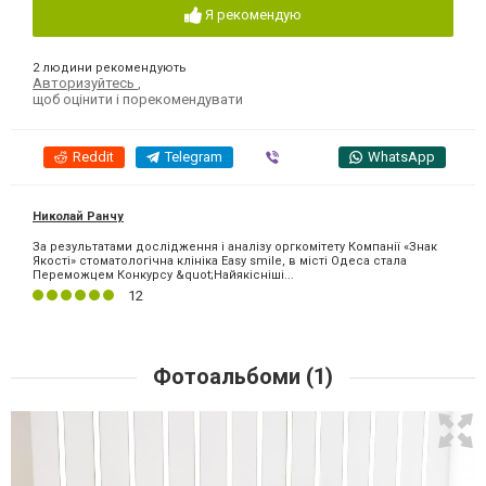
Я рекомендую
2 людини рекомендують
Авторизуйтесь
,
щоб оцінити і порекомендувати
Reddit
Telegram
Viber
WhatsApp
Николай Ранчу
За результатами дослідження і аналізу оргкомітету Компанії «Знак
Якості» стоматологічна клініка Easy smile, в місті Одеса стала
Переможцем Конкурсу &quot;Найякісніші...
12
Фотоальбоми (1)